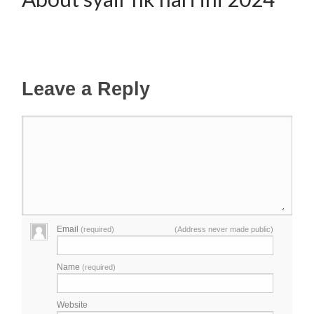
Leave a Reply
Email
(required)
(Address never made public)
Name
(required)
Website