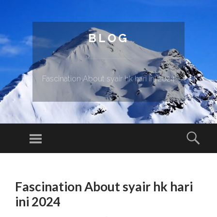
BLOG
Fascination About syair hk hari ini 2024
Menu
Sear
SKIP TO CONTENT
Fascination About syair hk hari
ini 2024