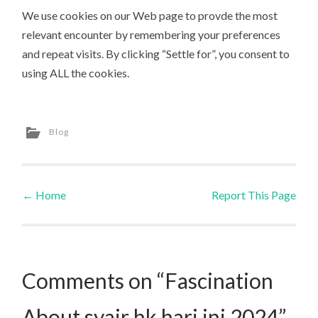
We use cookies on our Web page to provde the most
relevant encounter by remembering your preferences
and repeat visits. By clicking “Settle for”, you consent to
using ALL the cookies.
Blog
←
Home
Report This Page
Post navigation
Comments on “Fascination
About syair hk hari ini 2024”