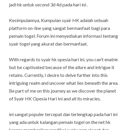
jadi hk untuk second 3d 4d pada hari ini .
Kesimpulannya, Kumpulan syair HK adalah sebuah
platform on-line yang sangat bermanfaat bagi para
pemain togel. Forum ini menyediakan informasi tentang
syair togel yang akurat dan bermanfaat.
With regards to syair hk opesia hari ini, you can’t enable
but be captivated because of the allure and intrigue it
retains. Currently, I desire to delve further into this
intriguing realm and uncover what lies beneath the area.
Be part of me on this journey as we discover the planet
of Syair HK Opesia Hari Ini and all its miracles.
ini sangat populer tercepat dan terlengkap pada hari ini
yang ada untuk kalangan pemain togel on the net hk
karena memberikan prediksi syair yang akurat dan